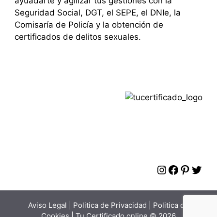
ayuadarte y agilizar tus gestiones con la
Seguridad Social, DGT, el SEPE, el DNIe, la
Comisaría de Policía y la obtención de
certificados de delitos sexuales.
Instagram
Faceboo
Pinter
Twit
Aviso Legal
|
Politica de Privacidad
|
Politica de
Cookies
| Tu Certificado.online © 2026