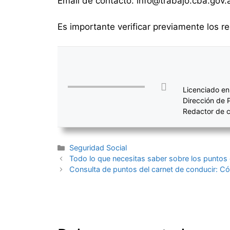
Email de contacto: info@trabajo.cba.gov.
Es importante verificar previamente los re
Licenciado en
Dirección de 
Redactor de c
Categorías
Seguridad Social
Navegación
Todo lo que necesitas saber sobre los puntos 
de
Consulta de puntos del carnet de conducir: Có
entradas