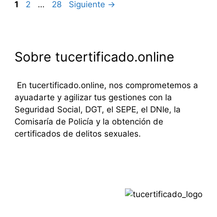
Navegación
Página
Página
Página
1
2
…
28
Siguiente
→
de
entradas
Sobre tucertificado.online
En tucertificado.online, nos comprometemos a
ayuadarte y agilizar tus gestiones con la
Seguridad Social, DGT, el SEPE, el DNIe, la
Comisaría de Policía y la obtención de
certificados de delitos sexuales.