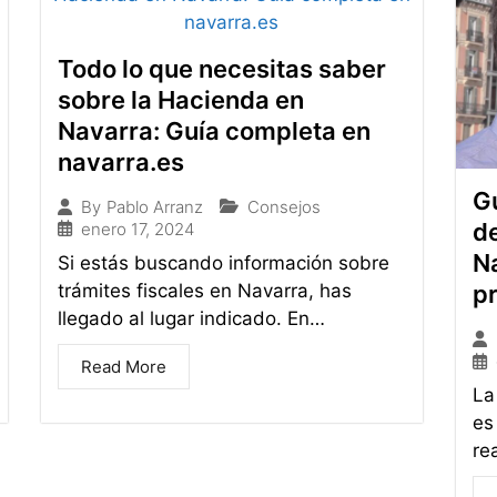
Todo lo que necesitas saber
sobre la Hacienda en
Navarra: Guía completa en
navarra.es
Gu
Consejos
By
Pablo Arranz
de
enero 17, 2024
N
Si estás buscando información sobre
trámites fiscales en Navarra, has
pr
llegado al lugar indicado. En…
Read More
La
es
re