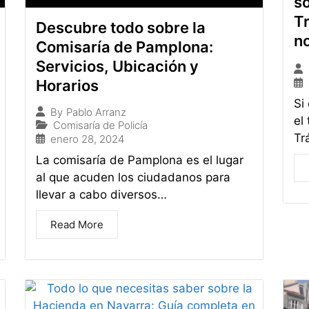
s
Tr
Descubre todo sobre la
n
Comisaría de Pamplona:
Servicios, Ubicación y
Horarios
Si
By
Pablo Arranz
el
Comisaría de Policía
Tr
enero 28, 2024
La comisaría de Pamplona es el lugar
al que acuden los ciudadanos para
llevar a cabo diversos…
Read More