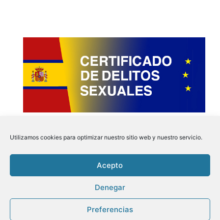
Utilizamos cookies para optimizar nuestro sitio web y nuestro servicio.
Acepto
Instagram
Faceboo
Pinter
Twit
Denegar
Preferencias
Aviso Legal
|
Politica de Privacidad
|
Politica de