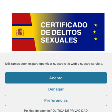
Utilizamos cookies para optimizar nuestro sitio web y nuestro servicio.
Acepto
Instagram
Faceboo
Pinter
Twit
Denegar
Preferencias
Aviso Legal
|
Politica de Privacidad
|
Politica de
Cookies
| Tu Certificado.online © 2026
Política de cookies
POLÍTICA DE PRIVACIDAD