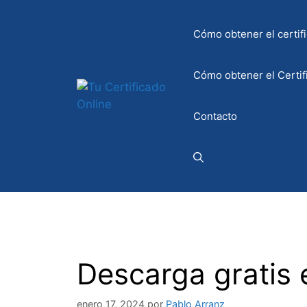
Saltar
al
Cómo obtener el certifi
contenido
Cómo obtener el Certif
Contacto
Descarga gratis 
enero 17, 2024
por
Pablo Arranz