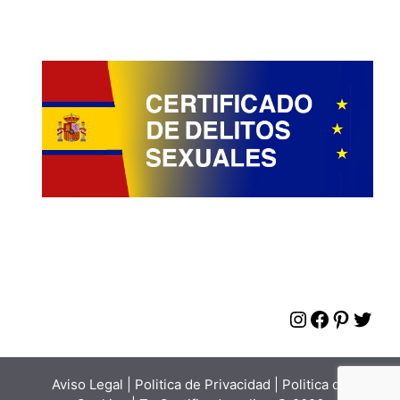
Instagram
Faceboo
Pinter
Twit
Aviso Legal
|
Politica de Privacidad
|
Politica de