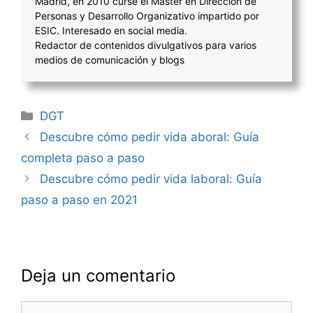
Madrid, en 2010 cursé el Máster en Dirección de
Personas y Desarrollo Organizativo impartido por
ESIC. Interesado en social media.
Redactor de contenidos divulgativos para varios
medios de comunicación y blogs
Categorías
DGT
Navegación
Descubre cómo pedir vida aboral: Guía
de
completa paso a paso
entradas
Descubre cómo pedir vida laboral: Guía
paso a paso en 2021
Deja un comentario
Comentario