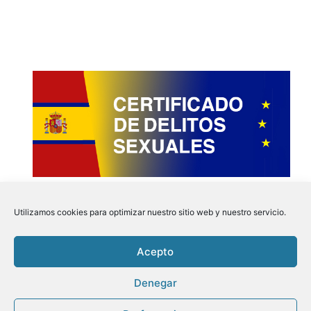
Utilizamos cookies para optimizar nuestro sitio web y nuestro servicio.
Acepto
Instagram
Faceboo
Pinter
Twit
Denegar