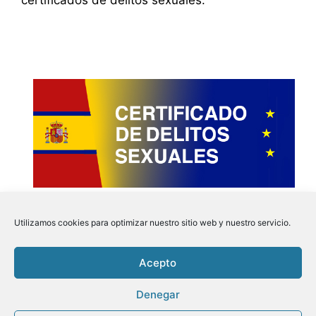
Utilizamos cookies para optimizar nuestro sitio web y nuestro servicio.
Acepto
Instagram
Faceboo
Pinter
Twit
Denegar