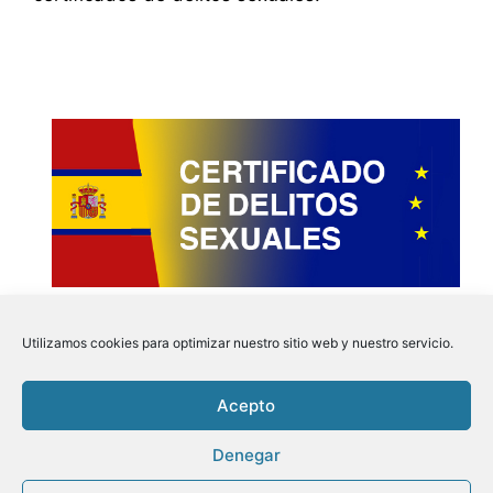
Utilizamos cookies para optimizar nuestro sitio web y nuestro servicio.
Acepto
Instagram
Faceboo
Pinter
Twit
Denegar