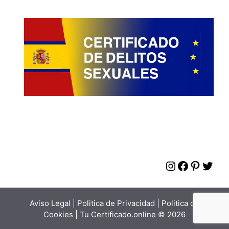
Instagram
Faceboo
Pinter
Twit
Aviso Legal
|
Politica de Privacidad
|
Politica de
Cookies
| Tu Certificado.online © 2026