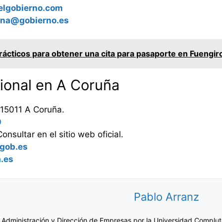
elgobierno.com
una@gobierno.es
ácticos para obtener una cita para pasaporte en Fuengirol
cional en A Coruña
 15011 A Coruña.
0
nsultar en el sitio web oficial.
.gob.es
.es
Pablo Arranz
 Administración y Dirección de Empresas por la Universidad Complut