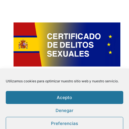
Utilizamos cookies para optimizar nuestro sitio web y nuestro servicio.
Acepto
Instagram
Faceboo
Pinter
Twit
Denegar
Preferencias
Aviso Legal
|
Politica de Privacidad
|
Politica de