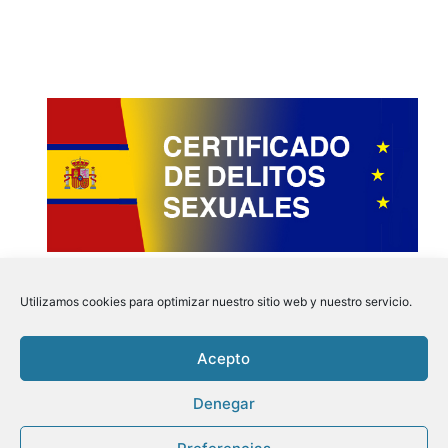
Utilizamos cookies para optimizar nuestro sitio web y nuestro servicio.
Acepto
Instagram
Faceboo
Pinter
Twit
Denegar