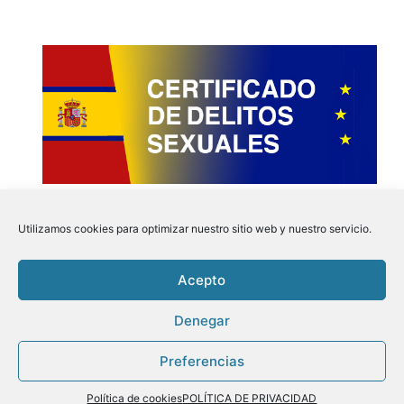
Utilizamos cookies para optimizar nuestro sitio web y nuestro servicio.
Acepto
Instagram
Faceboo
Pinter
Twit
Denegar
Preferencias
Aviso Legal
|
Politica de Privacidad
|
Politica de
Cookies
| Tu Certificado.online © 2026
Política de cookies
POLÍTICA DE PRIVACIDAD