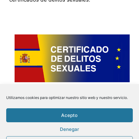
Utilizamos cookies para optimizar nuestro sitio web y nuestro servicio.
Acepto
Instagram
Faceboo
Pinter
Twit
Denegar