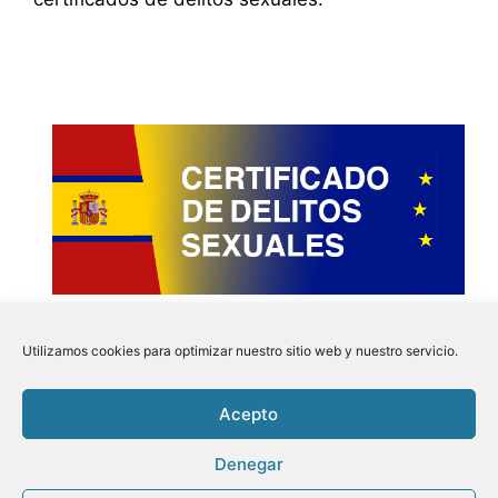
Utilizamos cookies para optimizar nuestro sitio web y nuestro servicio.
Acepto
Instagram
Faceboo
Pinter
Twit
Denegar