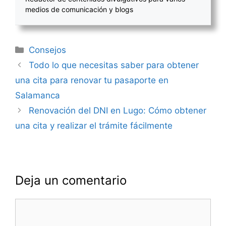
medios de comunicación y blogs
Categorías
Consejos
Navegación
Todo lo que necesitas saber para obtener
de
una cita para renovar tu pasaporte en
entradas
Salamanca
Renovación del DNI en Lugo: Cómo obtener
una cita y realizar el trámite fácilmente
Deja un comentario
Comentario