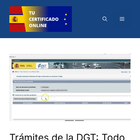
Saltar
al
Menú
contenido
Trámites de la DGT: Todo