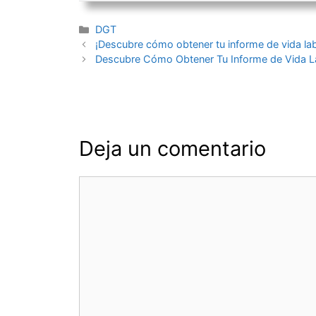
Categorías
DGT
Navegación
¡Descubre cómo obtener tu informe de vida lab
de
Descubre Cómo Obtener Tu Informe de Vida La
entradas
Deja un comentario
Comentario