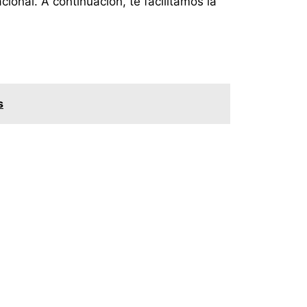
ional. A continuación, te facilitamos la
s