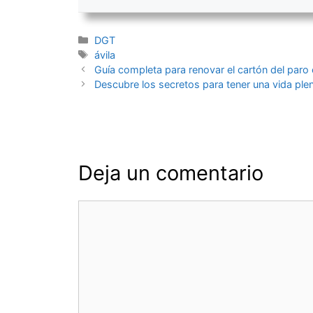
Categorías
DGT
Etiquetas
ávila
Navegación
Guía completa para renovar el cartón del paro
de
Descubre los secretos para tener una vida plena
entradas
Deja un comentario
Comentario