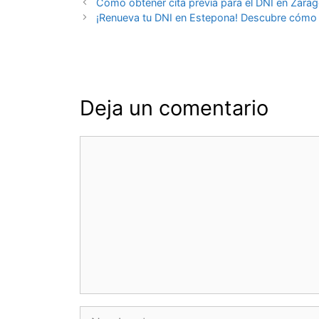
Navegación
Cómo obtener cita previa para el DNI en Zara
de
¡Renueva tu DNI en Estepona! Descubre cómo pe
entradas
Deja un comentario
Comentario
Nombre