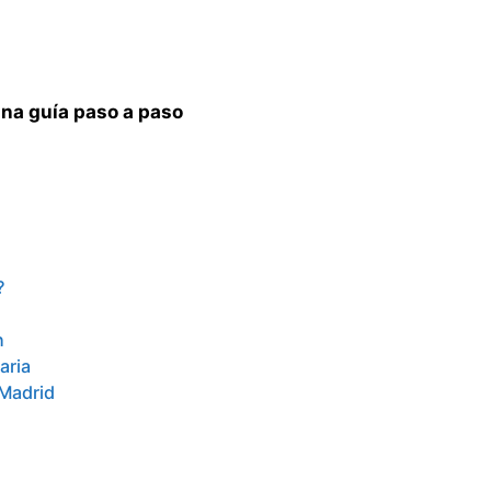
una guía paso a paso
?
n
aria
 Madrid