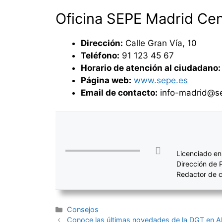
Oficina SEPE Madrid Ce
Dirección:
Calle Gran Vía, 10
Teléfono:
91 123 45 67
Horario de atención al ciudadano:
Página web:
www.sepe.es
Email de contacto:
info-madrid@s
Licenciado en
Dirección de 
Redactor de c
Categorías
Consejos
Navegación
Conoce las últimas novedades de la DGT en Al