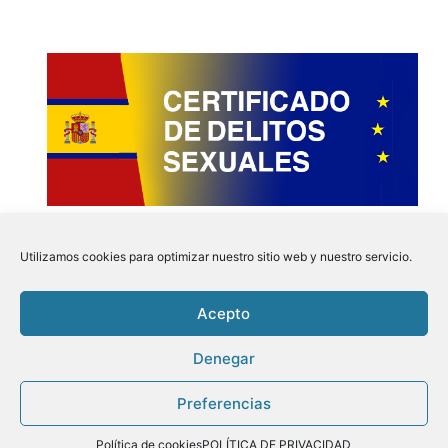
Utilizamos cookies para optimizar nuestro sitio web y nuestro servicio.
Acepto
Instagram
Faceboo
Pinter
Twit
Denegar
Preferencias
Aviso Legal
|
Politica de Privacidad
|
Politica de
Cookies
| Tu Certificado.online © 2026
Política de cookies
POLÍTICA DE PRIVACIDAD