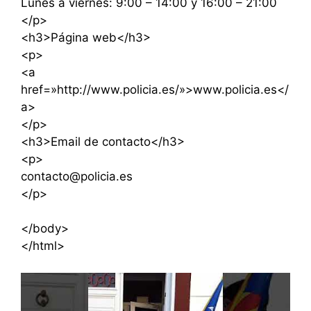
Lunes a viernes: 9:00 – 14:00 y 16:00 – 21:00
</p>
<h3>Página web</h3>
<p>
<a
href=»http://www.policia.es/»>www.policia.es</
a>
</p>
<h3>Email de contacto</h3>
<p>
contacto@policia.es
</p>
</body>
</html>