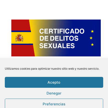
Utilizamos cookies para optimizar nuestro sitio web y nuestro servicio.
Acepto
Instagram
Faceboo
Pinter
Twit
Denegar
Preferencias
Aviso Legal
|
Politica de Privacidad
|
Politica de