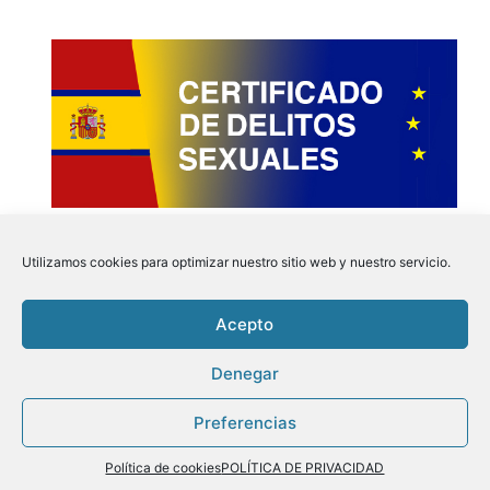
Utilizamos cookies para optimizar nuestro sitio web y nuestro servicio.
Acepto
Instagram
Faceboo
Pinter
Twit
Denegar
Preferencias
Aviso Legal
|
Politica de Privacidad
|
Politica de
Cookies
| Tu Certificado.online © 2026
Política de cookies
POLÍTICA DE PRIVACIDAD