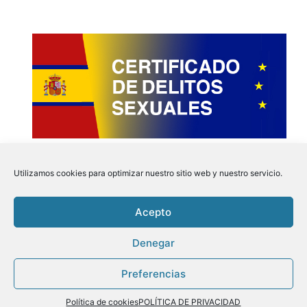
Utilizamos cookies para optimizar nuestro sitio web y nuestro servicio.
Acepto
Instagram
Faceboo
Pinter
Twit
Denegar
Preferencias
Aviso Legal
|
Politica de Privacidad
|
Politica de
Cookies
| Tu Certificado.online © 2026
Política de cookies
POLÍTICA DE PRIVACIDAD