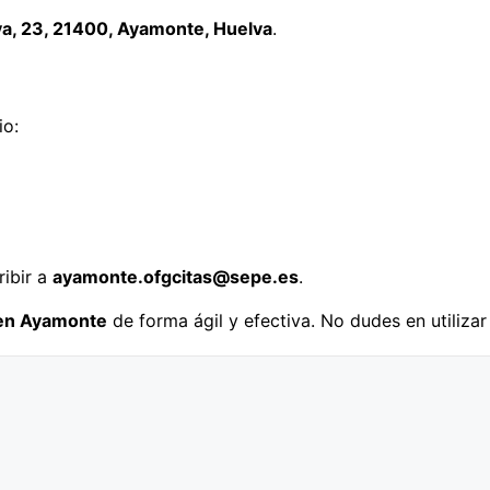
va, 23, 21400, Ayamonte, Huelva
.
io:
ribir a
ayamonte.ofgcitas@sepe.es
.
 en Ayamonte
de forma ágil y efectiva. No dudes en utilizar