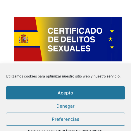
Utilizamos cookies para optimizar nuestro sitio web y nuestro servicio.
Acepto
Instagram
Faceboo
Pinter
Twit
Denegar
Preferencias
Aviso Legal
|
Politica de Privacidad
|
Politica de
Cookies
| Tu Certificado.online © 2026