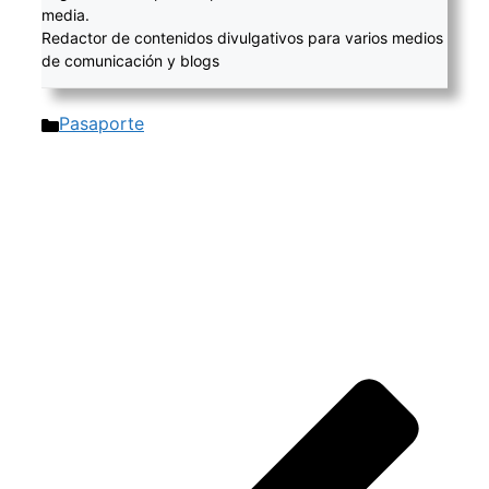
media.
Redactor de contenidos divulgativos para varios medios
de comunicación y blogs
Categorías
Pasaporte
Navegación
de
entradas