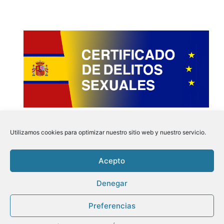
Utilizamos cookies para optimizar nuestro sitio web y nuestro servicio.
Acepto
Instagram
Faceboo
Pinter
Twit
Denegar
Preferencias
Aviso Legal
|
Politica de Privacidad
|
Politica de
Cookies
| Tu Certificado.online © 2026