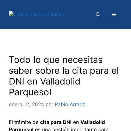
Saltar
al
Menú
contenido
Todo lo que necesitas
saber sobre la cita para el
DNI en Valladolid
Parquesol
enero 12, 2024
por
Pablo Arranz
El trámite de
cita para DNI
en
Valladolid
Parquesol
es una gestión importante para