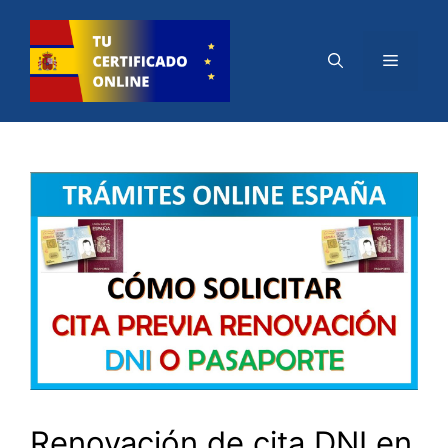
Saltar
al
Menú
contenido
Renovación de cita DNI en