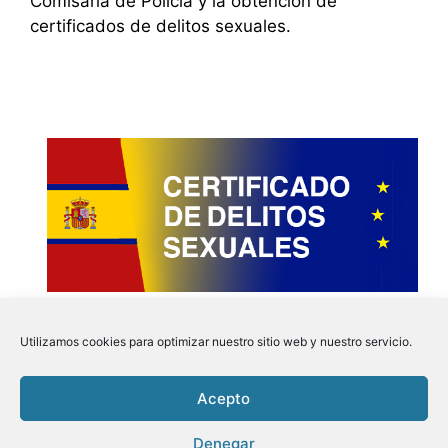
Comisaría de Policía y la obtención de
certificados de delitos sexuales.
Utilizamos cookies para optimizar nuestro sitio web y nuestro servicio.
Acepto
Instagram
Faceboo
Pinter
Twit
Denegar