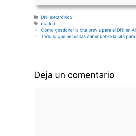
Categorías
DNI electrónico
Etiquetas
madrid
Navegación
Cómo gestionar la cita previa para el DNI en A
de
Todo lo que necesitas saber sobre la cita par
entradas
Deja un comentario
Comentario