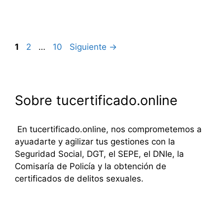
Navegación
Página
Página
Página
1
2
…
10
Siguiente
→
de
entradas
Sobre tucertificado.online
En tucertificado.online, nos comprometemos a
ayuadarte y agilizar tus gestiones con la
Seguridad Social, DGT, el SEPE, el DNIe, la
Comisaría de Policía y la obtención de
certificados de delitos sexuales.