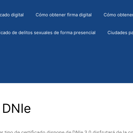
cado digital
Cómo obtener firma digital
Cómo obtener
icado de delitos sexuales de forma presencial
Ciudades pa
 DNIe
er tipo de certificado dispone de DNIe 3.0 disfrutará de la 