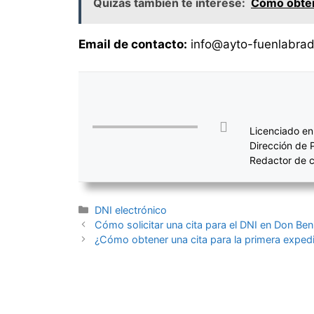
Quizás también te interese:
Cómo obtene
Email de contacto:
info@ayto-fuenlabrad
Licenciado en
Dirección de 
Redactor de c
Categorías
DNI electrónico
Navegación
Cómo solicitar una cita para el DNI en Don Ben
de
¿Cómo obtener una cita para la primera expedi
entradas